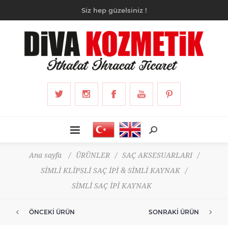
Siz hep güzelsiniz !
Ana sayfa
/
ÜRÜNLER
/
SAÇ AKSESUARLARI
/
SİMLİ KLİPSLİ SAÇ İPİ & SİMLİ KAYNAK
/
SİMLİ SAÇ İPİ KAYNAK
ÖNCEKI ÜRÜN
SONRAKI ÜRÜN