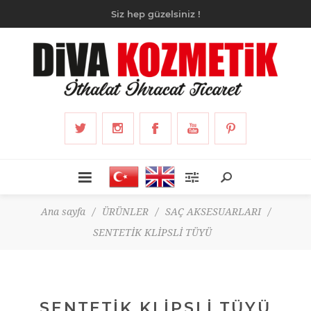
Siz hep güzelsiniz !
Ana sayfa
/
ÜRÜNLER
/
SAÇ AKSESUARLARI
/
SENTETİK KLİPSLİ TÜYÜ
SENTETİK KLİPSLİ TÜYÜ