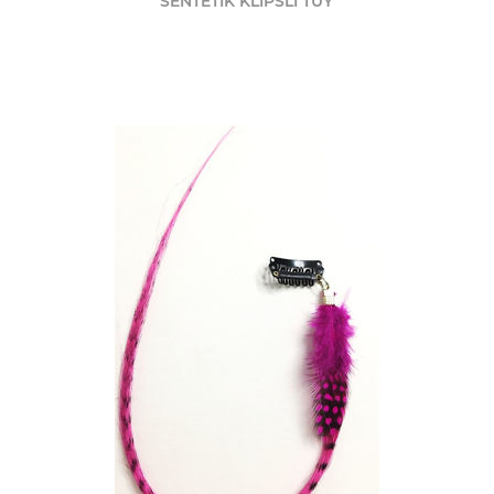
SENTETİK KLİPSLİ TÜY