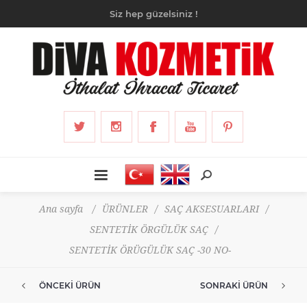
Siz hep güzelsiniz !
Ana sayfa
/
ÜRÜNLER
/
SAÇ AKSESUARLARI
/
SENTETİK ÖRGÜLÜK SAÇ
/
SENTETİK ÖRÜGÜLÜK SAÇ -30 NO-
ÖNCEKI ÜRÜN
SONRAKI ÜRÜN