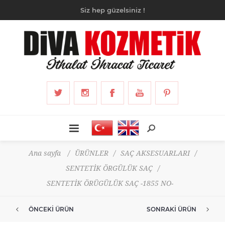
Siz hep güzelsiniz !
Ana sayfa
/
ÜRÜNLER
/
SAÇ AKSESUARLARI
/
SENTETİK ÖRGÜLÜK SAÇ
/
SENTETİK ÖRÜGÜLÜK SAÇ -1855 NO-
ÖNCEKI ÜRÜN
SONRAKI ÜRÜN