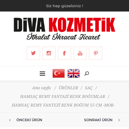
Siz hep güzelsiniz !
Ana sayfa
/
ÜRÜNLER
/
SAÇ
/
HAMSAÇ REMY FANTAZİ RENK BOĞUMLAR
/
HAMSAÇ REMY FANTEZİ RENK BOĞUM 55 CM -MOR-
ÖNCEKI ÜRÜN
SONRAKI ÜRÜN