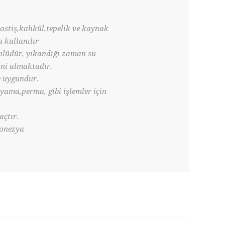
postiş,kahkül,tepelik ve kaynak
 kullanılır
nlüdür, yıkandığı zaman su
ni almaktadır.
e uygundur.
ama,perma, gibi işlemler için
açtır.
donezya