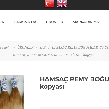
FA
HAKKIMIZDA
ÜRÜNLER
MARKALARIMIZ
 sayfa
/
ÜRÜNLER
/
SAÇ
/
HAMSAÇ REMY BOĞUMLAR -60 CM
HAMSAÇ REMY BOĞUMLAR 60 CM -4/613- - kopyası
HAMSAÇ REMY BOĞUML
kopyası