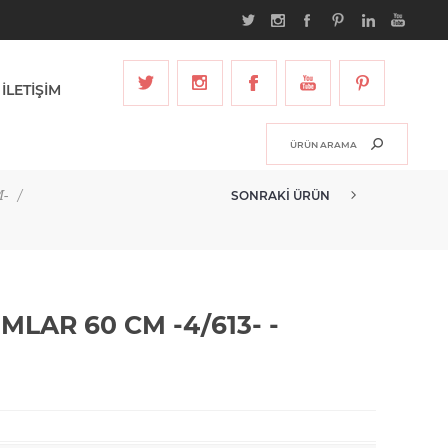
İLETİŞİM
-
/
SONRAKI ÜRÜN
HAMSAÇ REMY BOĞUMLAR 60 CM ...
AR 60 CM -4/613- -