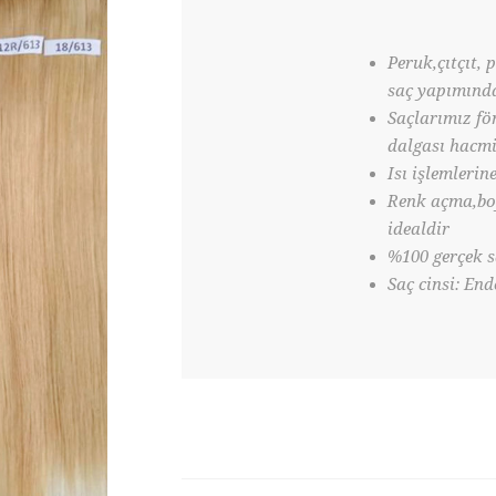
Peruk,çıtçıt, 
saç yapımında
Saçlarımız fö
dalgası hacmi
Isı işlemlerin
Renk açma,boy
idealdir
%100 gerçek s
Saç cinsi: En