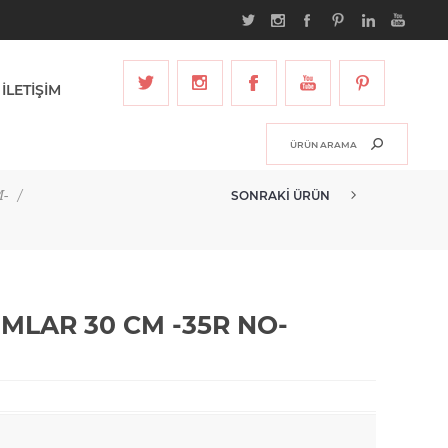
İLETİŞİM
-
/
SONRAKI ÜRÜN
HAMSAÇ REMY BOĞUMLAR 30 CM...
LAR 30 CM -35R NO-