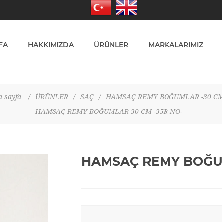
FA
HAKKIMIZDA
ÜRÜNLER
MARKALARIMIZ
 sayfa
/
ÜRÜNLER
/
SAÇ
/
HAMSAÇ REMY BOĞUMLAR -30 CM
HAMSAÇ REMY BOĞUMLAR 30 CM -35R NO-
HAMSAÇ REMY BOĞUM