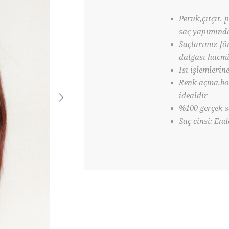
Peruk,çıtçıt, 
saç yapımında
Saçlarımız fö
dalgası hacmi
Isı işlemlerin
Renk açma,boy
idealdir
%100 gerçek s
Saç cinsi: En