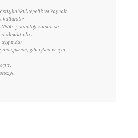
postiş,kahkül,tepelik ve kaynak
 kullanılır
nlüdür, yıkandığı zaman su
ni almaktadır.
e uygundur.
ama,perma, gibi işlemler için
açtır.
donezya