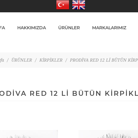
FA
HAKKIMIZDA
ÜRÜNLER
MARKALARIMIZ
fa
/
ÜRÜNLER
/
KİRPİKLER
/
PRODİVA RED 12 Lİ BÜTÜN KİR
ODİVA RED 12 Lİ BÜTÜN KİRPİK