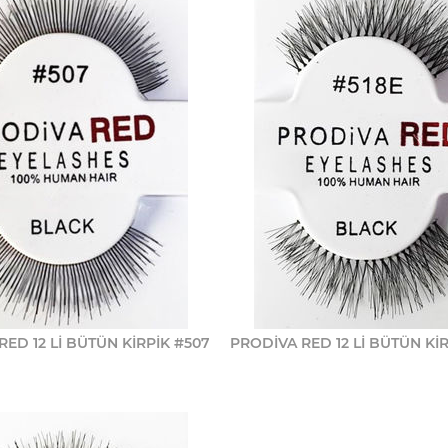
ED 12 Lİ BÜTÜN KİRPİK #507
PRODİVA RED 12 Lİ BÜTÜN KİR