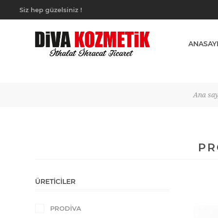
Siz hep güzelsiniz !
ANASAY
Ana say
PR
ÜRETICILER
PRODİVA