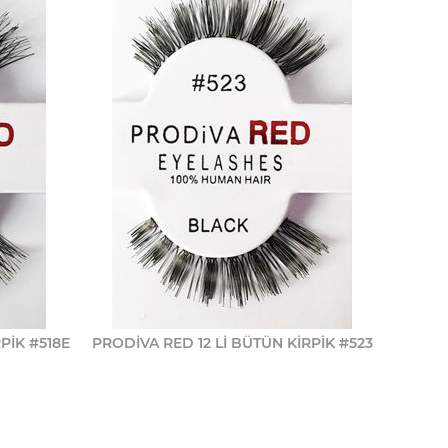
PİK #518E
PRODİVA RED 12 Lİ BÜTÜN KİRPİK #523