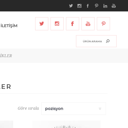
İLETİŞİM
PİKLER
LER
Göre sırala