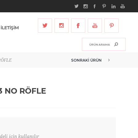
İLETİŞİM
 RÖFLE
SONRAKI ÜRÜN
13 NO RÖFLE
eli için kullanılır