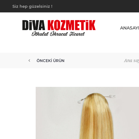
Siz hep güzelsiniz !
ANASAY
Ana sa
ÖNCEKI ÜRÜN