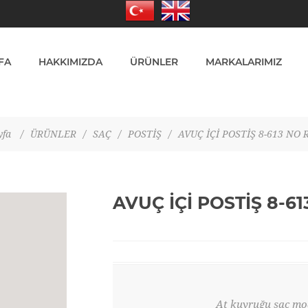
FA
HAKKIMIZDA
ÜRÜNLER
MARKALARIMIZ
yfa
/
ÜRÜNLER
/
SAÇ
/
POSTİŞ
/
AVUÇ İÇİ POSTİŞ 8-613 NO
AVUÇ İÇİ POSTİŞ 8-6
At kuyruğu saç mod