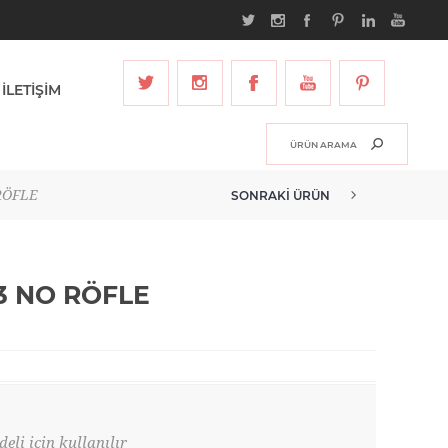
İLETİŞİM
 RÖFLE
SONRAKI ÜRÜN
13 NO RÖFLE
eli için kullanılır