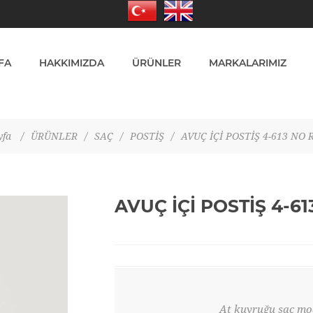
FA
HAKKIMIZDA
ÜRÜNLER
MARKALARIMIZ
yfa
/
ÜRÜNLER
/
SAÇ
/
POSTİŞ
/
AVUÇ İÇİ POSTİŞ 4-613 NO
AVUÇ İÇİ POSTİŞ 4-6
At kuyruğu saç mod