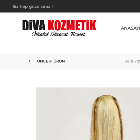
Siz hep güzelsiniz !
ANASAY
Ana sa
ÖNCEKI ÜRÜN