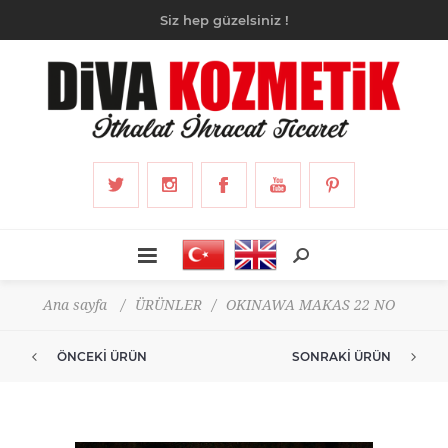
Siz hep güzelsiniz !
Ana sayfa
/
ÜRÜNLER
/
OKINAWA MAKAS 22 NO
ÖNCEKI ÜRÜN
SONRAKI ÜRÜN