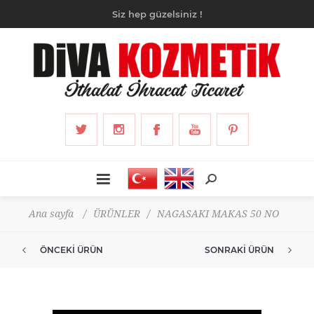
Siz hep güzelsiniz !
Ana sayfa
/
ÜRÜNLER
/
NAGASAKI MAKAS 50 NO
ÖNCEKI ÜRÜN
SONRAKI ÜRÜN