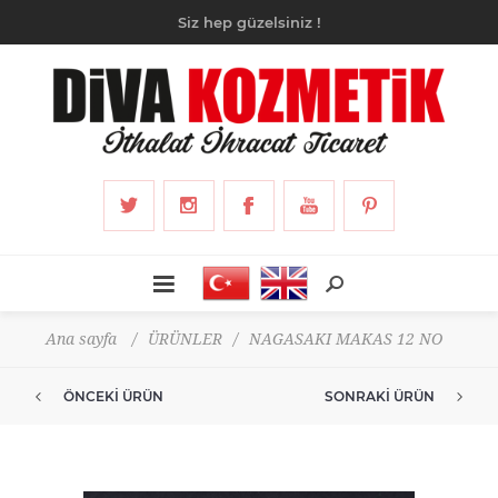
Siz hep güzelsiniz !
Ana sayfa
/
ÜRÜNLER
/
NAGASAKI MAKAS 12 NO
ÖNCEKI ÜRÜN
SONRAKI ÜRÜN