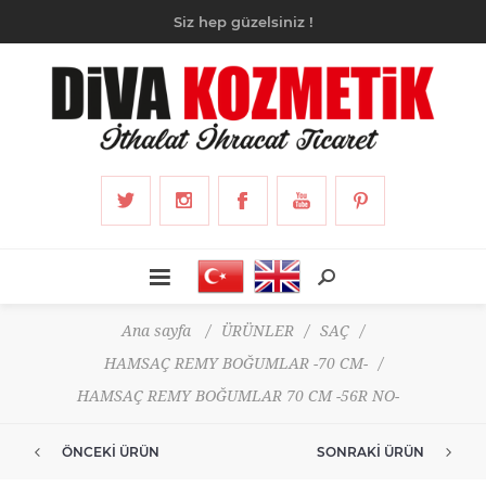
Siz hep güzelsiniz !
Ana sayfa
/
ÜRÜNLER
/
SAÇ
/
HAMSAÇ REMY BOĞUMLAR -70 CM-
/
HAMSAÇ REMY BOĞUMLAR 70 CM -56R NO-
ÖNCEKI ÜRÜN
SONRAKI ÜRÜN