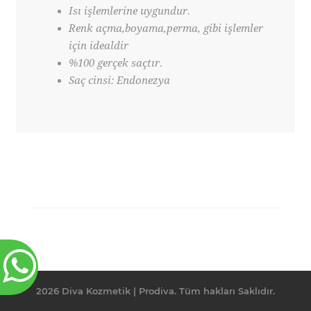
Isı işlemlerine uygundur.
Renk açma,boyama,perma, gibi işlemler
için idealdir
%100 gerçek saçtır.
Saç cinsi: Endonezya
2026 Diva Kozmetik | Prodiva. Tüm hakları Saklıdır.