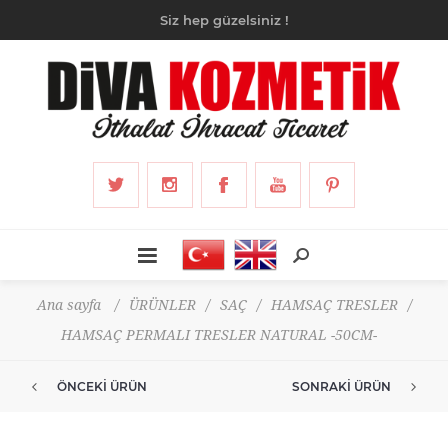
Siz hep güzelsiniz !
Ana sayfa
/
ÜRÜNLER
/
SAÇ
/
HAMSAÇ TRESLER
/
HAMSAÇ PERMALI TRESLER NATURAL -50CM-
ÖNCEKI ÜRÜN
SONRAKI ÜRÜN