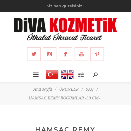
Siz hep güzelsiniz !
Ana sayfa
/
ÜRÜNLER
/
SAÇ
/
HAMSAÇ REMY BOĞUMLAR -30 CM-
HAMSAÇ REMY