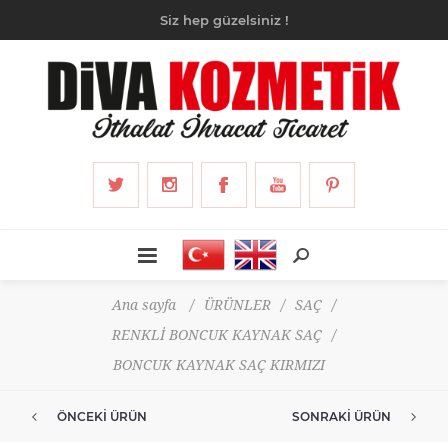
Siz hep güzelsiniz !
Ana sayfa
/
ÜRÜNLER
/
SAÇ
/
RENKLİ BONCUK KAYNAK SAÇ
/
BONCUK KAYNAK SAÇ KIRMIZI
ÖNCEKI ÜRÜN
SONRAKI ÜRÜN