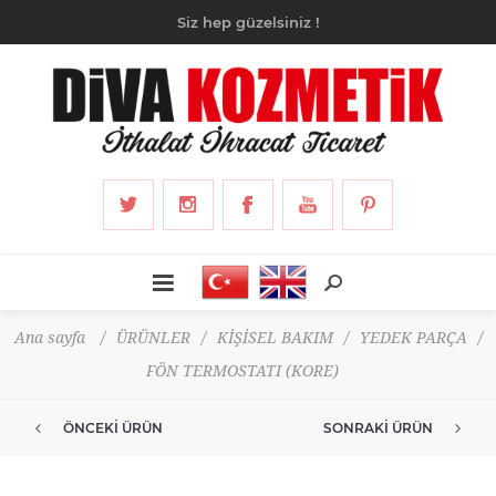
Siz hep güzelsiniz !
Ana sayfa
/
ÜRÜNLER
/
KİŞİSEL BAKIM
/
YEDEK PARÇA
/
FÖN TERMOSTATI (KORE)
ÖNCEKI ÜRÜN
SONRAKI ÜRÜN