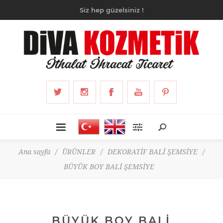
Siz hep güzelsiniz !
Ana sayfa
/
ÜRÜNLER
/
DEKORATİF BALİ ŞEMSİYE
/
BÜYÜK BOY BALİ ŞEMSİYE
BÜYÜK BOY BALİ