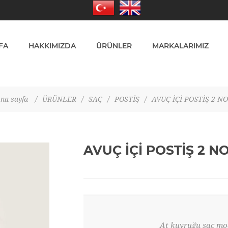
FA
HAKKIMIZDA
ÜRÜNLER
MARKALARIMIZ
na sayfa
/
ÜRÜNLER
/
SAÇ
/
POSTİŞ
/
AVUÇ İÇİ POSTİŞ 2 NO
AVUÇ İÇİ POSTİŞ 2 N
At kuyruğu saç mod