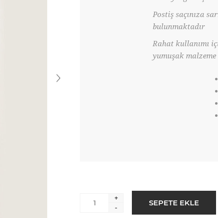
Postiş saçınıza sa
bulunmaktadır
Rahat kullanımı iç
yumuşak malzeme ü
+
-