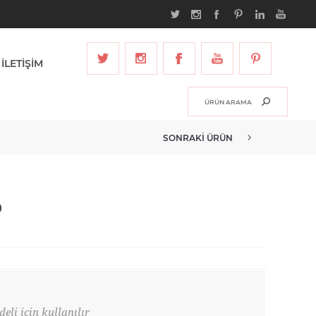
İLETİŞİM
SONRAKI ÜRÜN
O
eli için kullanılır