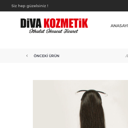
Siz hep güzelsiniz !
ANASAY
A
ÖNCEKI ÜRÜN