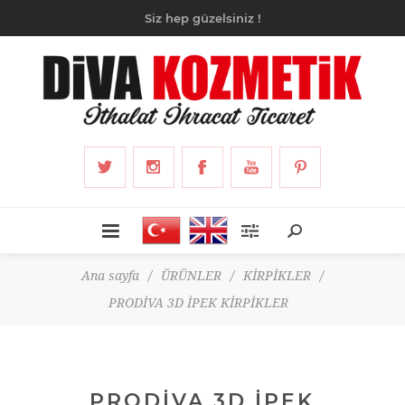
Siz hep güzelsiniz !
Ana sayfa
/
ÜRÜNLER
/
KİRPİKLER
/
PRODİVA 3D İPEK KİRPİKLER
PRODİVA 3D İPEK