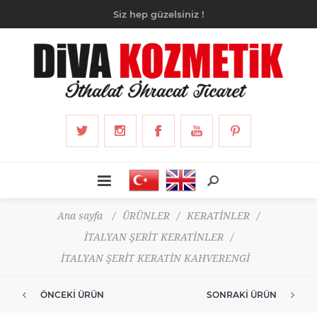
Siz hep güzelsiniz !
Ana sayfa
/
ÜRÜNLER
/
KERATİNLER
/
İTALYAN ŞERİT KERATİNLER
/
İTALYAN ŞERİT KERATİN KAHVERENGİ
ÖNCEKI ÜRÜN
SONRAKI ÜRÜN