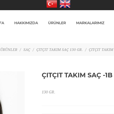
FA
HAKKIMIZDA
ÜRÜNLER
MARKALARIMIZ
ÜRÜNLER
/
SAÇ
/
ÇITÇIT TAKIM SAÇ 130 GR.
/
ÇITÇIT TAKIM 
ÇITÇIT TAKIM SAÇ -1B
130 GR.