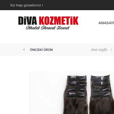
Siz hep güzelsiniz !
ANASAY
Ana sayfa
/
ÖNCEKI ÜRÜN