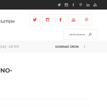
İLETİŞİM
SAÇ -1B NO-
SONRAKI ÜRÜN
 NO-