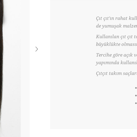
Çıt çıt'ın rahat ku
de yumuşak malzeme
Kullanılan çıt çıt 
büyüklükte olmasın
Tercihe göre açık 
yapımında kullanıl
Çıtçıt takım saçla